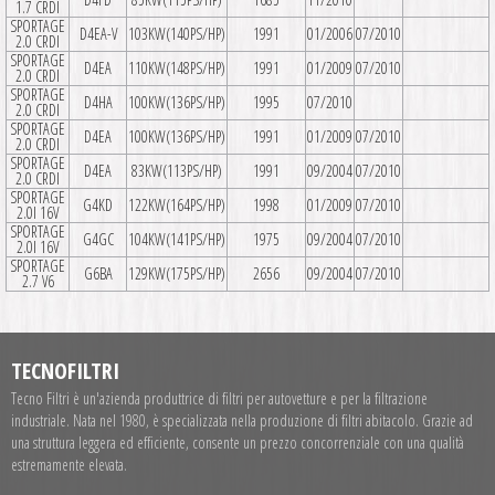
1.7 CRDI
SPORTAGE
D4EA-V
103KW(140PS/HP)
1991
01/2006
07/2010
2.0 CRDI
SPORTAGE
D4EA
110KW(148PS/HP)
1991
01/2009
07/2010
2.0 CRDI
SPORTAGE
D4HA
100KW(136PS/HP)
1995
07/2010
2.0 CRDI
SPORTAGE
D4EA
100KW(136PS/HP)
1991
01/2009
07/2010
2.0 CRDI
SPORTAGE
D4EA
83KW(113PS/HP)
1991
09/2004
07/2010
2.0 CRDI
SPORTAGE
G4KD
122KW(164PS/HP)
1998
01/2009
07/2010
2.0I 16V
SPORTAGE
G4GC
104KW(141PS/HP)
1975
09/2004
07/2010
2.0I 16V
SPORTAGE
G6BA
129KW(175PS/HP)
2656
09/2004
07/2010
2.7 V6
TECNOFILTRI
Tecno Filtri è un'azienda produttrice di filtri per autovetture e per la filtrazione
industriale. Nata nel 1980, è specializzata nella produzione di filtri abitacolo. Grazie ad
una struttura leggera ed efficiente, consente un prezzo concorrenziale con una qualità
estremamente elevata.