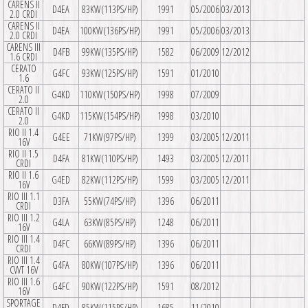
CARENS II
D4EA
83KW(113PS/HP)
1991
05/2006
03/2013
2.0 CRDI
CARENS II
D4EA
100KW(136PS/HP)
1991
05/2006
03/2013
2.0 CRDI
CARENS III
D4FB
99KW(135PS/HP)
1582
06/2009
12/2012
1.6 CRDI
CERATO
G4FC
93KW(125PS/HP)
1591
01/2010
1.6
CERATO II
G4KD
110KW(150PS/HP)
1998
07/2009
2.0
CERATO II
G4KD
115KW(154PS/HP)
1998
03/2010
2.0
RIO II 1.4
G4EE
71KW(97PS/HP)
1399
03/2005
12/2011
16V
RIO II 1.5
D4FA
81KW(110PS/HP)
1493
03/2005
12/2011
CRDI
RIO II 1.6
G4ED
82KW(112PS/HP)
1599
03/2005
12/2011
16V
RIO III 1.1
D3FA
55KW(74PS/HP)
1396
06/2011
CRDI
RIO III 1.2
G4LA
63KW(85PS/HP)
1248
06/2011
16V
RIO III 1.4
D4FC
66KW(89PS/HP)
1396
06/2011
CRDI
RIO III 1.4
G4FA
80KW(107PS/HP)
1396
06/2011
CVVT 16V
RIO III 1.6
G4FC
90KW(122PS/HP)
1591
08/2012
16V
SPORTAGE
D4FD
85KW(115PS/HP)
1685
11/2010