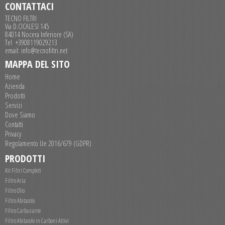
CONTATTACI
TECNO FILTRI
Via D.CICALESI 145
84014 Nocera Inferiore (SA)
Tel +3908119029213
email: info@tecnofiltri.net
MAPPA DEL SITO
Home
Azienda
Prodotti
Servizi
Dove Siamo
Contatti
Privacy
Regolamento Ue 2016/679 (GDPR)
PRODOTTI
Kit Filtri Completi
Filtro Aria
Filtro Olio
Filtro Abitacolo
FIltro Carburante
Filtro Abitacolo in Carboni Attivi