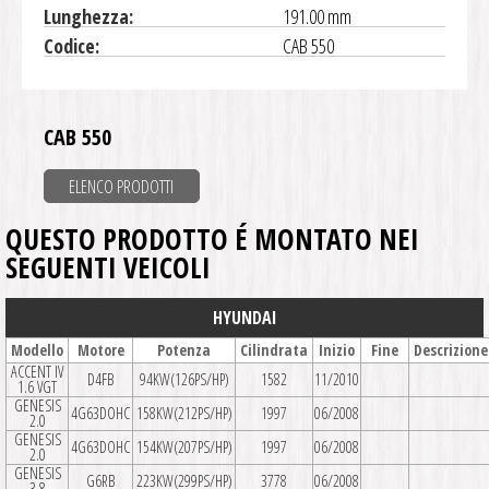
Lunghezza:
191.00 mm
Codice:
CAB 550
CAB 550
ELENCO PRODOTTI
QUESTO PRODOTTO É MONTATO NEI
SEGUENTI VEICOLI
HYUNDAI
Modello
Motore
Potenza
Cilindrata
Inizio
Fine
Descrizione
ACCENT IV
D4FB
94KW(126PS/HP)
1582
11/2010
1.6 VGT
GENESIS
4G63DOHC
158KW(212PS/HP)
1997
06/2008
2.0
GENESIS
4G63DOHC
154KW(207PS/HP)
1997
06/2008
2.0
GENESIS
G6RB
223KW(299PS/HP)
3778
06/2008
3.8