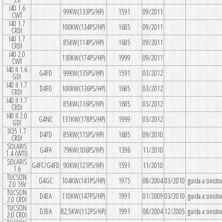
I40 1.6
99KW(133PS/HP)
1591
09/2011
CVVT
I40 1.7
100KW(134PS/HP)
1685
09/2011
CRDI
I40 1.7
85KW(114PS/HP)
1685
09/2011
CRDI
I40 2.0
130KW(174PS/HP)
1999
09/2011
CVVT
I40 II 1.6
G4FD
99KW(135PS/HP)
1591
03/2012
GDI
I40 II 1.7
D4FD
100KW(136PS/HP)
1685
03/2012
CRDI
I40 II 1.7
85KW(116PS/HP)
1685
03/2012
CRDI
I40 II 2.0
G4NC
131KW(178PS/HP)
1999
03/2012
GDI
IX35 1.7
D4FD
85KW(115PS/HP)
1685
09/2010
CRDI
SOLARIS
G4FA
79KW(106PS/HP)
1396
11/2010
1.4 (VVTI)
SOLARIS
G4FC/G4FD
90KW(121PS/HP)
1591
11/2010
1.6
TUCSON
G4GC
104KW(141PS/HP)
1975
08/2004
03/2010
guida a sinistra
2.0 16V
TUCSON
D4EA
110KW(147PS/HP)
1991
01/2009
03/2010
guida a sinistra
2.0 CRDI
TUCSON
D3EA
82,5KW(112PS/HP)
1991
08/2004
12/2005
guida a sinistra
2.0 CRDI